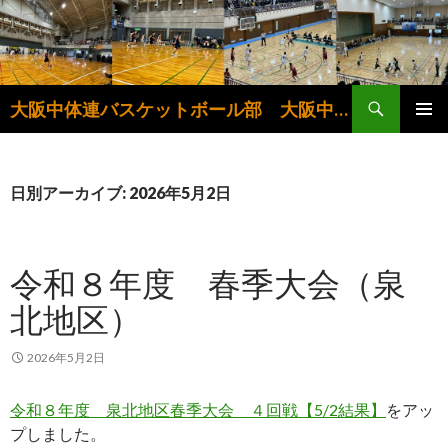
検
大阪中体連バスケットボール部 大阪中学生バスケットボール連盟
索
コ
メインメ
ン
ニュー
テ
ン
日別アーカイブ: 2026年5月2日
ツ
へ
ス
令和８年度 春季大会（泉
キ
ッ
北地区）
プ
2026年5月2日
令和８年度 泉北地区春季大会 ４回戦【5/2結果】
をアッ
プしました。