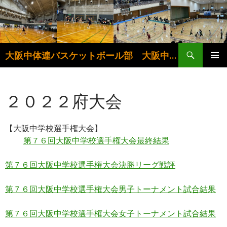
検
大阪中体連バスケットボール部 大阪中学生バスケットボール連盟
索
コ
メインメ
ン
ニュー
テ
２０２２府大会
ン
ツ
へ
ス
【大阪中学校選手権大会】
キ
第７６回大阪中学校選手権大会最終結果
ッ
プ
第７６回大阪中学校選手権大会決勝リーグ戦評
第７６回大阪中学校選手権大会男子トーナメント試合結果
第７６回大阪中学校選手権大会女子トーナメント試合結果