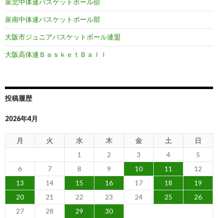
泉北中体連バスケットボール部
泉南中体連バスケットボール部
大阪市ジュニアバスケットボール連盟
大阪高体連ＢａｓｋｅｔＢａｌｌ
投稿履歴
2026年4月
月
火
水
木
金
土
日
1
2
3
4
5
6
7
8
9
10
11
12
13
14
15
16
17
18
19
20
21
22
23
24
25
26
27
28
29
30