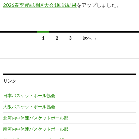
2026春季豊能地区大会1回戦結果
をアップしました。
投
1
2
3
次へ →
稿
ナ
ビ
ゲ
リンク
ー
日本バスケットボール協会
シ
大阪バスケットボール協会
ョ
北河内中体連バスケットボール部
ン
南河内中体連バスケットボール部