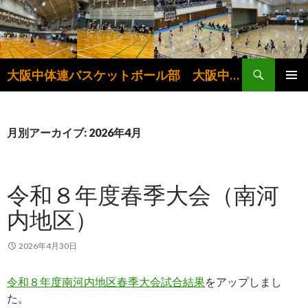
検
大阪中体連バスケットボール部 大阪中学生バスケットボール連盟
索
コ
メインメ
ン
ニュー
テ
ン
月別アーカイブ: 2026年4月
ツ
へ
ス
令和８年度春季大会（南河
キ
ッ
内地区）
プ
2026年4月30日
令和８年度南河内地区春季大会試合結果
をアップしまし
た。