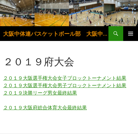
検
大阪中体連バスケットボール部 大阪中学生バスケットボール連盟
索
コ
メインメ
ン
ニュー
テ
２０１９府大会
ン
ツ
へ
ス
２０１９大阪選手権大会女子ブロックトーナメント結果
キ
２０１９大阪選手権大会男子ブロックトーナメント結果
ッ
２０１９決勝リーグ男女最終結果
プ
２０１９大阪府総合体育大会最終結果