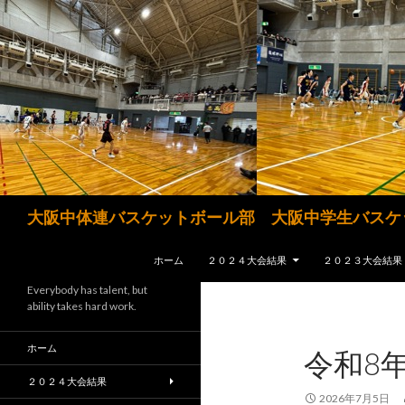
検
大阪中体連バスケットボール部 大阪中学生バスケ
索
コンテンツへスキップ
ホーム
２０２４大会結果
２０２３大会結果
Everybody has talent, but
ability takes hard work.
ホーム
令和8
２０２４大会結果
2026年7月5日