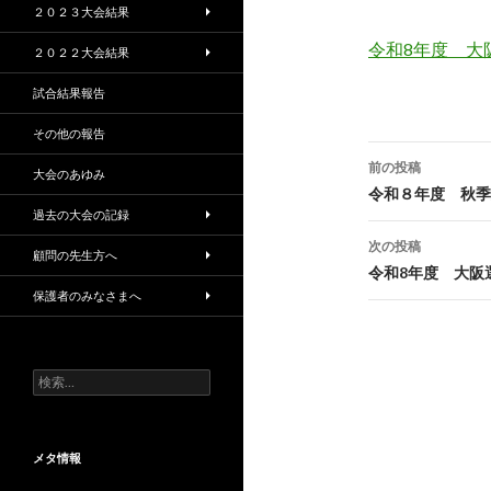
２０２３大会結果
令和8年度 大
２０２２大会結果
試合結果報告
その他の報告
投
前の投稿
大会のあゆみ
稿
令和８年度 秋季
過去の大会の記録
ナ
次の投稿
顧問の先生方へ
ビ
令和8年度 大阪
保護者のみなさまへ
ゲ
ー
検
シ
索:
ョ
ン
メタ情報