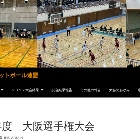
ットボール連盟
２０２２大会結果
試合結果報告
その他の報告
大会のあゆみ
年度 大阪選手権大会
JHS-ADMIN