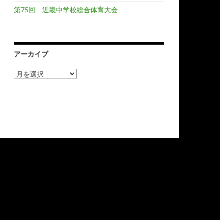
第75回 近畿中学校総合体育大会
アーカイブ
ア
ー
カ
イ
ブ