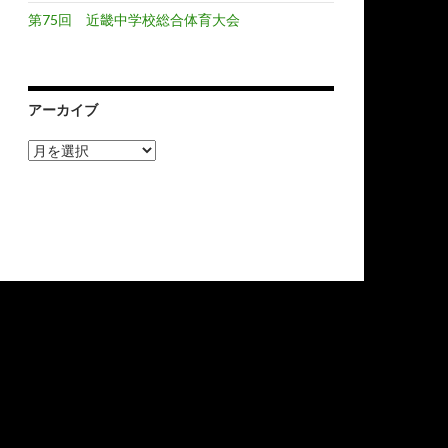
第75回 近畿中学校総合体育大会
アーカイブ
ア
ー
カ
イ
ブ