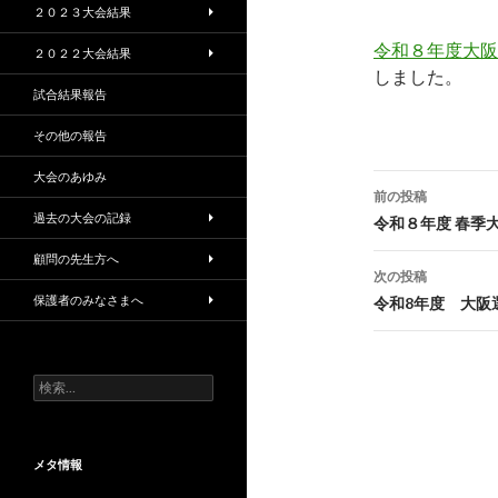
２０２３大会結果
令和８年度大阪
２０２２大会結果
しました。
試合結果報告
その他の報告
大会のあゆみ
投
前の投稿
稿
過去の大会の記録
令和８年度 春季大
ナ
顧問の先生方へ
次の投稿
ビ
保護者のみなさまへ
令和8年度 大阪
ゲ
ー
検
索:
シ
ョ
メタ情報