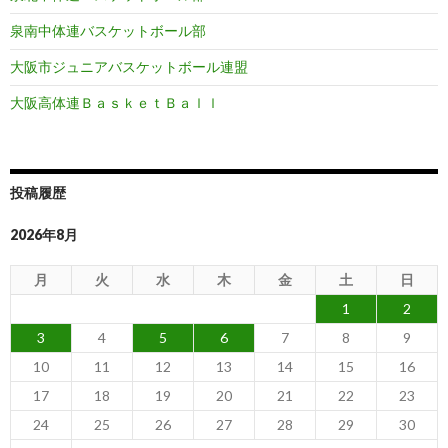
泉南中体連バスケットボール部
大阪市ジュニアバスケットボール連盟
大阪高体連ＢａｓｋｅｔＢａｌｌ
投稿履歴
2026年8月
月
火
水
木
金
土
日
1
2
3
4
5
6
7
8
9
10
11
12
13
14
15
16
17
18
19
20
21
22
23
24
25
26
27
28
29
30