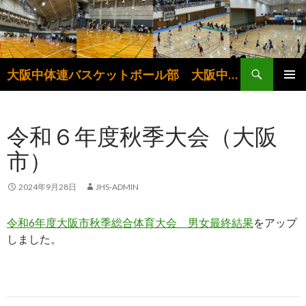
検
大阪中体連バスケットボール部 大阪中学生バスケットボール連盟
索
コ
メインメ
ン
ニュー
テ
令和６年度秋季大会（大阪
ン
ツ
市）
へ
ス
キ
2024年9月28日
JHS-ADMIN
ッ
プ
令和6年度大阪市秋季総合体育大会 男女最終結果
をアップ
しました。