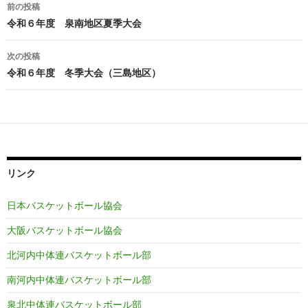
投
前の投稿
稿
令和６年度 泉南地区夏季大会
ナ
次の投稿
ビ
令和６年度 冬季大会（三島地区）
ゲ
ー
シ
ョ
リンク
ン
日本バスケットボール協会
大阪バスケットボール協会
北河内中体連バスケットボール部
南河内中体連バスケットボール部
泉北中体連バスケットボール部