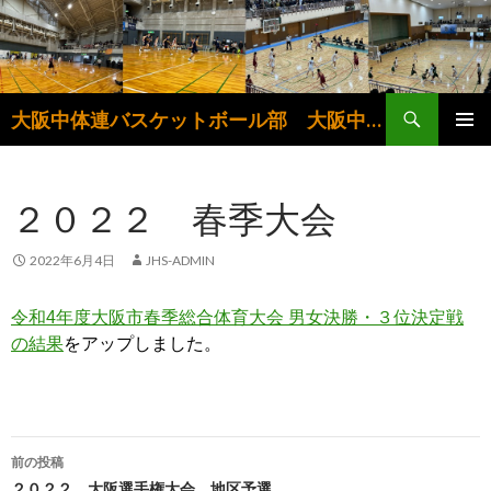
検
大阪中体連バスケットボール部 大阪中学生バスケットボール連盟
索
コ
メインメ
ン
ニュー
テ
２０２２ 春季大会
ン
ツ
へ
2022年6月4日
JHS-ADMIN
ス
キ
令和4年度大阪市春季総合体育大会 男女決勝・３位決定戦
ッ
の結果
をアップしました。
プ
投
前の投稿
２０２２ 大阪選手権大会 地区予選