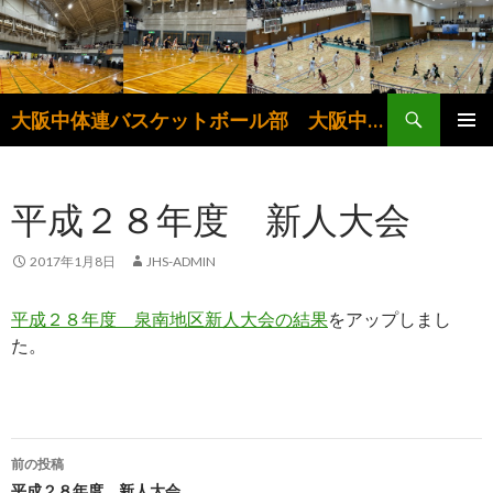
検
大阪中体連バスケットボール部 大阪中学生バスケットボール連盟
索
コ
メインメ
ン
ニュー
テ
平成２８年度 新人大会
ン
ツ
へ
2017年1月8日
JHS-ADMIN
ス
キ
平成２８年度 泉南地区新人大会の結果
をアップしまし
ッ
た。
プ
投
前の投稿
平成２８年度 新人大会