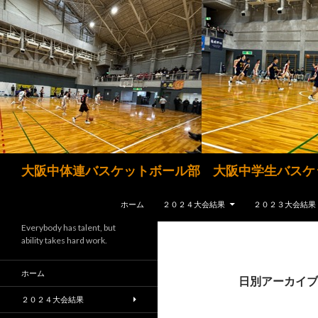
検
大阪中体連バスケットボール部 大阪中学生バスケ
索
コンテンツへスキップ
ホーム
２０２４大会結果
２０２３大会結果
Everybody has talent, but
ability takes hard work.
ホーム
日別アーカイブ: 
２０２４大会結果