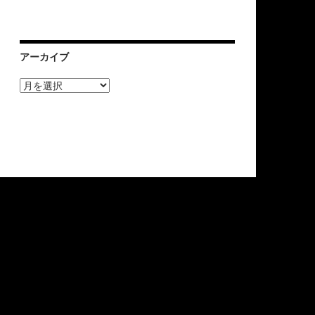
アーカイブ
ア
ー
カ
イ
ブ