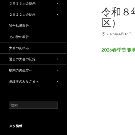
２０２３大会結果
令和８
２０２２大会結果
区）
試合結果報告
2026年4月16日
その他の報告
大会のあゆみ
2026春季豊能
過去の大会の記録
顧問の先生方へ
保護者のみなさまへ
検
索:
メタ情報