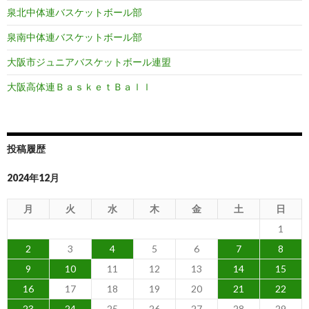
泉北中体連バスケットボール部
泉南中体連バスケットボール部
大阪市ジュニアバスケットボール連盟
大阪高体連ＢａｓｋｅｔＢａｌｌ
投稿履歴
2024年12月
月
火
水
木
金
土
日
1
2
3
4
5
6
7
8
9
10
11
12
13
14
15
16
17
18
19
20
21
22
23
24
25
26
27
28
29