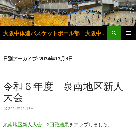
検
大阪中体連バスケットボール部 大阪中学生バスケットボール連盟
索
コ
メインメ
ン
ニュー
テ
ン
日別アーカイブ: 2024年12月8日
ツ
へ
ス
令和６年度 泉南地区新人
キ
ッ
大会
プ
2024年12月8日
泉南地区新人大会 2回戦結果
をアップしました。