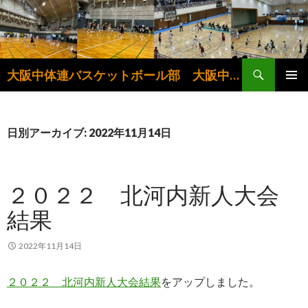
検
大阪中体連バスケットボール部 大阪中学生バスケットボール連盟
索
コ
メインメ
ン
ニュー
テ
ン
日別アーカイブ: 2022年11月14日
ツ
へ
ス
２０２２ 北河内新人大会
キ
ッ
結果
プ
2022年11月14日
２０２２ 北河内新人大会結果
をアップしました。