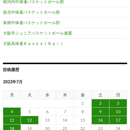
南河内中体連バスケットボール部
泉北中体連バスケットボール部
泉南中体連バスケットボール部
大阪市ジュニアバスケットボール連盟
大阪高体連ＢａｓｋｅｔＢａｌｌ
投稿履歴
2022年7月
月
火
水
木
金
土
日
1
2
3
4
5
6
7
8
9
10
11
12
13
14
15
16
17
18
19
20
21
22
23
24