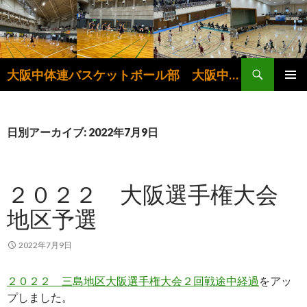
検
大阪中体連バスケットボール部 大阪中学生バスケットボール連盟
索
コ
メインメ
ン
ニュー
テ
ン
日別アーカイブ: 2022年7月9日
ツ
へ
ス
２０２２ 大阪選手権大会
キ
ッ
地区予選
プ
2022年7月9日
２０２２ 三島地区大阪選手権大会２回戦途中経過
をアッ
プしました。