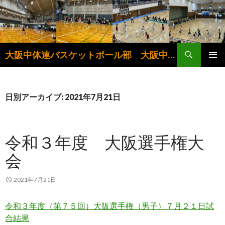
検
大阪中体連バスケットボール部 大阪中学生バスケットボール連盟
索
コ
メインメ
ン
ニュー
テ
ン
日別アーカイブ: 2021年7月21日
ツ
へ
ス
令和３年度 大阪選手権大
キ
ッ
会
プ
2021年7月21日
令和３年度（第７５回）大阪選手権（男子）７月２１日試
合結果