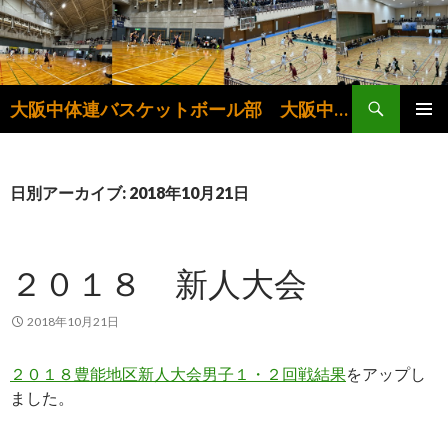
検
大阪中体連バスケットボール部 大阪中学生バスケットボール連盟
索
コ
メインメ
ン
ニュー
テ
ン
日別アーカイブ: 2018年10月21日
ツ
へ
ス
２０１８ 新人大会
キ
ッ
プ
2018年10月21日
２０１８豊能地区新人大会男子１・２回戦結果
をアップし
ました。