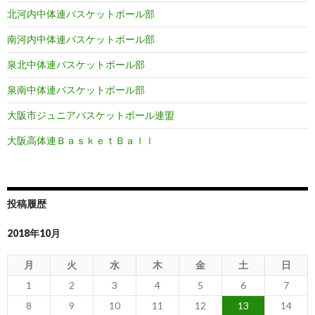
北河内中体連バスケットボール部
南河内中体連バスケットボール部
泉北中体連バスケットボール部
泉南中体連バスケットボール部
大阪市ジュニアバスケットボール連盟
大阪高体連ＢａｓｋｅｔＢａｌｌ
投稿履歴
2018年10月
月
火
水
木
金
土
日
1
2
3
4
5
6
7
8
9
10
11
12
13
14